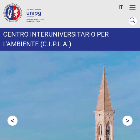
IT
CENTRO INTERUNIVERSITARIO PER
L'AMBIENTE (C.I.P.L.A.)
<
>
Prev
Next