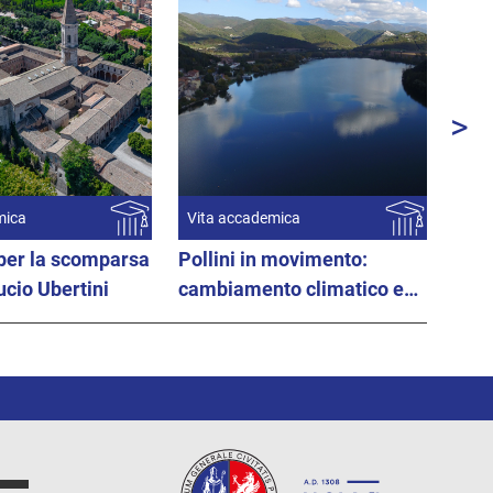
>
Ava
mica
Vita accademica
per la scomparsa
Pollini in movimento:
ucio Ubertini
cambiamento climatico e
biodiversità