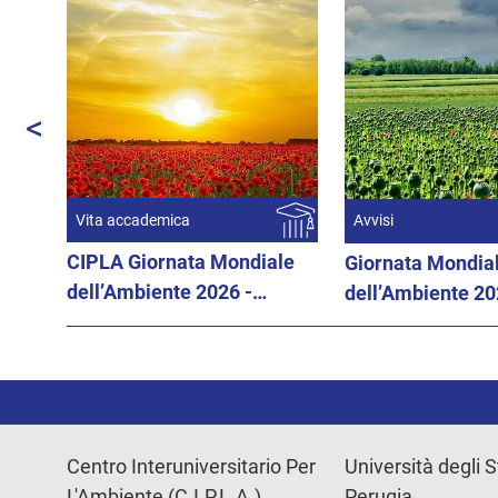
<
Prec
Vita accademica
Avvisi
CIPLA Giornata Mondiale
Giornata Mondia
dell’Ambiente 2026 -
dell’Ambiente 20
SINTESI DEL LAVORI
giugno 2026
Centro Interuniversitario Per
Università degli S
L'Ambiente (C.I.P.L.A.)
Perugia