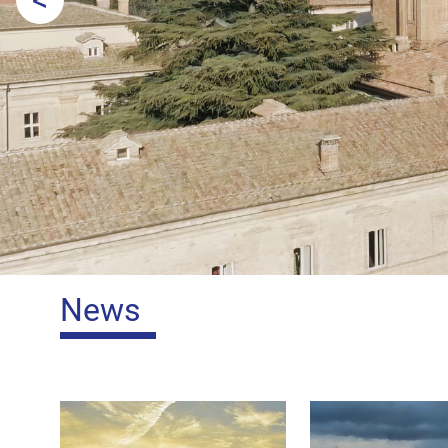
Prec
Home
News